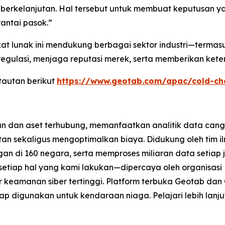
h berkelanjutan. Hal tersebut untuk membuat keputusan y
antai pasok.”
gkat lunak ini mendukung berbagai sektor industri—terma
lasi, menjaga reputasi merek, serta memberikan ketena
 tautan berikut
https://www.geotab.com/apac/cold-c
n dan aset terhubung, memanfaatkan analitik data cang
n sekaligus mengoptimalkan biaya. Didukung oleh tim ilm
ggan di 160 negara, serta memproses miliaran data setiap
 setiap hal yang kami lakukan—dipercaya oleh organisas
ar keamanan siber tertinggi. Platform terbuka Geotab d
ap digunakan untuk kendaraan niaga. Pelajari lebih lanju