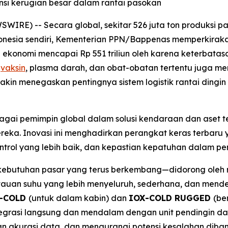
si kerugian besar dalam rantai pasokan
WIRE) -- Secara global, sekitar 526 juta ton produksi p
ndonesia sendiri, Kementerian PPN/Bappenas memperkiraka
 ekonomi mencapai Rp 551 triliun oleh karena keterbatasa
i
vaksin
, plasma darah, dan obat-obatan tertentu juga m
makin menegaskan pentingnya sistem logistik rantai din
bagai pemimpin global dalam solusi kendaraan dan aset 
eka. Inovasi ini menghadirkan perangkat keras terbaru y
 kontrol yang lebih baik, dan kepastian kepatuhan dalam p
kebutuhan pasar yang terus berkembang—didorong oleh r
an suhu yang lebih menyeluruh, sederhana, dan mendet
-COLD
(untuk dalam kabin) dan
IOX-COLD RUGGED
(be
egrasi langsung dan mendalam dengan unit pendingin d
an akurasi data, dan mengurangi potensi kesalahan dib