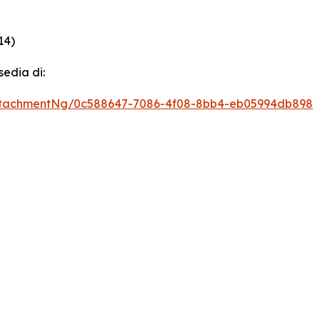
14)
sedia di:
ttachmentNg/0c588647-7086-4f08-8bb4-eb05994db898