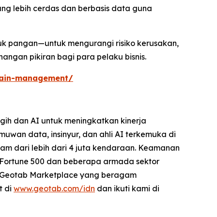
ang lebih cerdas dan berbasis data guna
suk pangan—untuk mengurangi risiko kerusakan,
ngan pikiran bagi para pelaku bisnis.
hain-management/
gih dan AI untuk meningkatkan kinerja
uwan data, insinyur, dan ahli AI terkemuka di
 jam dari lebih dari 4 juta kendaraan. Keamanan
i Fortune 500 dan beberapa armada sektor
an Geotab Marketplace yang beragam
t di
www.geotab.com/idn
dan ikuti kami di