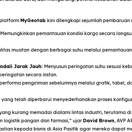
 platform
MyGeotab
kini dilengkapi sejumlah pembaruan
Memungkinkan pemantauan kondisi kargo secara langsu
itas muatan dengan berbagai suhu melalui pemantauan la
endali Jarak Jauh:
Menyusun peringatan suhu sesuai kebu
eringatan secara instan.
performa pengiriman sebelumnya melalui grafik, tabel, da
l
yang telah diperbarui menyederhanakan proses konfigurasi
yang kurang memadai dialami lintas industri, terutama di
an logistik pangan dan farmasi,” ujar
David Brown
, AVP A
stian kepada bisnis di Asia Pasifik agar mereka dapat me