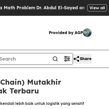
Problem
Dr. Abdul El-Sayed on Historic Michigan W
View all
Provided by AGP
Share
 Chain) Mutakhir
ak Terbaru
ndali lebih baik untuk logistik yang sensitif