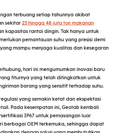
angan terbuang setiap tahunnya akibat
n sekitar
23 hingga 48 juta ton makanan
n kapasitas rantai dingin. Tak hanya untuk
emerlukan pemantauan suhu yang presisi demi
gin yang mampu menjaga kualitas dan kesegaran
terhubung, hari ini mengumumkan inovasi baru
ang fiturnya yang telah ditingkatkan untuk
engiriman barang yang sensitif terhadap suhu.
egulasi yang semakin ketat dan ekspektasi
ail. Pada kesempatan ini, Geotab kembali
rsertifikasi IP67 untuk pemasangan luar
ari berbagai OEM terkemuka, sehingga dapat
andingkan dengan solusi yang membutuhkan