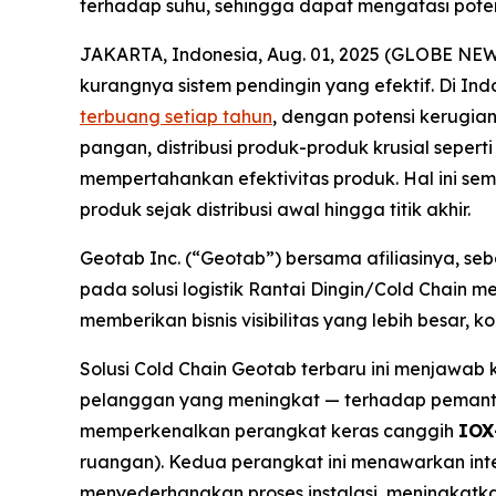
terhadap suhu, sehingga dapat mengatasi poten
JAKARTA, Indonesia, Aug. 01, 2025 (GLOBE NEWS
kurangnya sistem pendingin yang efektif. Di I
terbuang setiap tahun
, dengan potensi kerugian
pangan, distribusi produk-produk krusial sepert
mempertahankan efektivitas produk. Hal ini se
produk sejak distribusi awal hingga titik akhir.
Geotab Inc. (“Geotab”) bersama afiliasinya, se
pada solusi logistik Rantai Dingin/
Cold Chain
mer
memberikan bisnis visibilitas yang lebih besar,
Solusi
Cold Chain
Geotab terbaru ini menjawab 
pelanggan yang meningkat — terhadap pemantau
memperkenalkan perangkat keras canggih
IOX
ruangan). Kedua perangkat ini menawarkan int
menyederhanakan proses instalasi, meningkatk