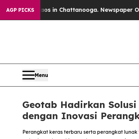
se
Chaos in Chattanooga. Newspaper Owner Calls
AGP PICKS
Menu
Geotab Hadirkan Solusi 
dengan Inovasi Perangk
Perangkat keras terbaru serta perangkat lunak ya