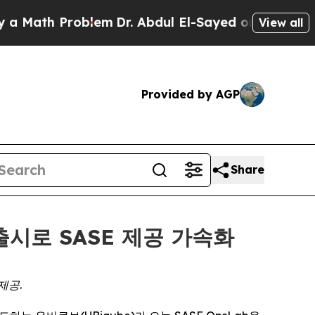
ath Problem
Dr. Abdul El-Sayed on Historic Michi
View all
Provided by AGP
Share
 출시로 SASE 제공 가속화
제공.